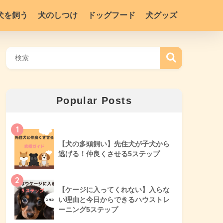
犬を飼う
犬のしつけ
ドッグフード
犬グッズ
Popular Posts
1
【犬の多頭飼い】先住犬が子犬から
逃げる！仲良くさせる5ステップ
2
【ケージに入ってくれない】入らな
い理由と今日からできるハウストレ
ーニング5ステップ