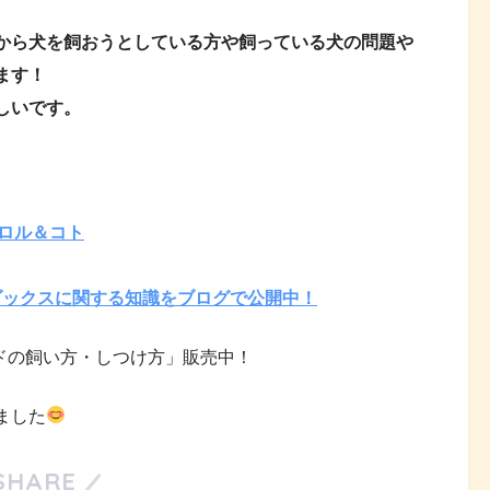
から犬を飼おうとしている方や飼っている犬の問題や
ます！
しいです。
＿チロル＆コト
んこ@ダックスに関する知識をブログで公開中！
スフンドの飼い方・しつけ方」販売中！
ました
SHARE